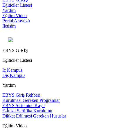
Eğiticiler Listesi
Yardım
Eğitim Video
Portal Arayüzü
İletişim
EBYS GİRİŞ
Eğiticiler Listesi
İç Kampüs
Dış Kampüs
Yardım
EBYS Giriş Rehberi
Kurulması Gereken Programlar
EBYS Sistemine Kayıt
E-İmza Sertifika Kurulumu
Dikkat Edilmesi Gereken Hususlar
Eğitim Video