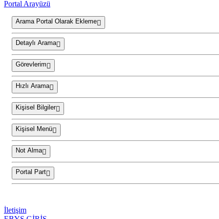
Portal Arayüzü
Arama Portal Olarak Ekleme
Detaylı Arama
Görevlerim
Hızlı Arama
Kişisel Bilgiler
Kişisel Menü
Not Alma
Portal Part
İletişim
EBYS GİRİŞ