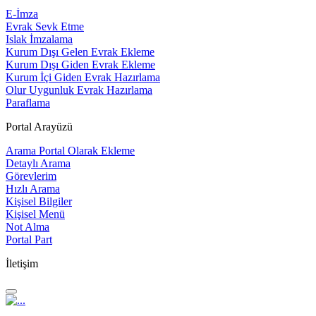
E-İmza
Evrak Sevk Etme
Islak İmzalama
Kurum Dışı Gelen Evrak Ekleme
Kurum Dışı Giden Evrak Ekleme
Kurum İçi Giden Evrak Hazırlama
Olur Uygunluk Evrak Hazırlama
Paraflama
Portal Arayüzü
Arama Portal Olarak Ekleme
Detaylı Arama
Görevlerim
Hızlı Arama
Kişisel Bilgiler
Kişisel Menü
Not Alma
Portal Part
İletişim